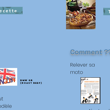
ecette
Comment ?
Relever sa
moto
BMW GB
(Roast beef)
ut
dèle