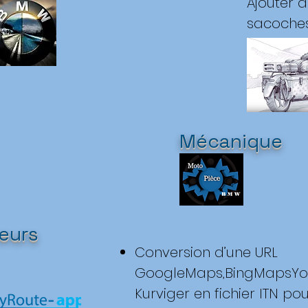
Ajouter 
sacoche
Mécanique
eurs
Conversion d’une URL
GoogleMaps,BingMapsYour
Kurviger en fichier ITN p