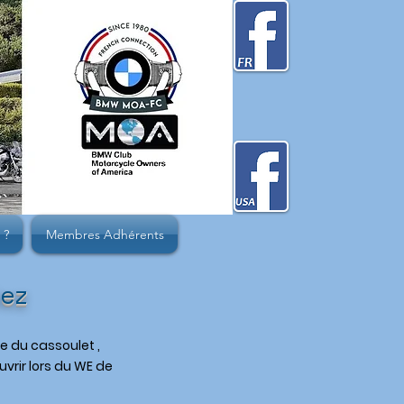
 ?
Membres Adhérents
iez
e du cassoulet ,
vrir lors du WE de