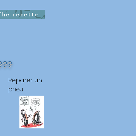
The recette
???
Réparer un
pneu