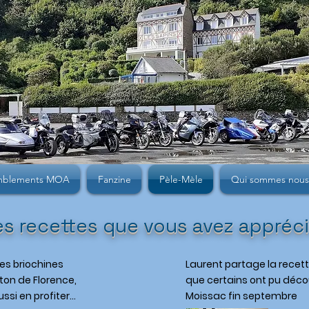
mblements MOA
Fanzine
Pèle-Mèle
Qui sommes nous
es recettes que vous avez appréc
les briochines
Laurent partage la recett
ton de Florence,
que certains ont pu décou
si en profiter...
Moissac fin septembre