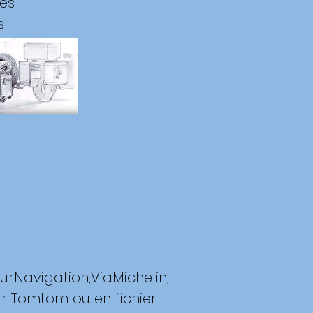
des
s
Navigation,ViaMichelin,
our Tomtom ou en fichier