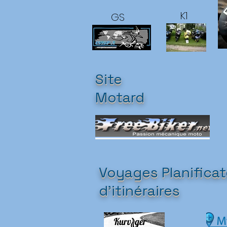
K1
GS
Site
Motard
Voyages Planificat
d'itinéraires