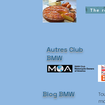
The r
Autres Club
BMW
Blog BMW
To
mo